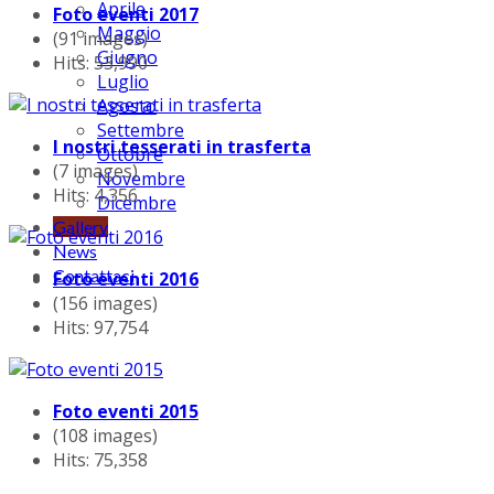
Aprile
Foto eventi 2017
Maggio
(91 images)
Giugno
Hits: 53,990
Luglio
Agosto
Settembre
I nostri tesserati in trasferta
Ottobre
(7 images)
Novembre
Hits: 4,356
Dicembre
Gallery
News
Contattaci
Foto eventi 2016
(156 images)
Hits: 97,754
Foto eventi 2015
(108 images)
Hits: 75,358