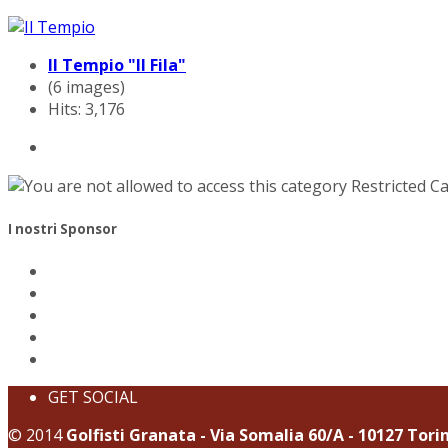
Il Tempio "Il Fila"
(6 images)
Hits: 3,176
Restricted C
I nostri Sponsor
GET SOCIAL
© 2014
Golfisti Granata - Via Somalia 60/A - 10127 Tori