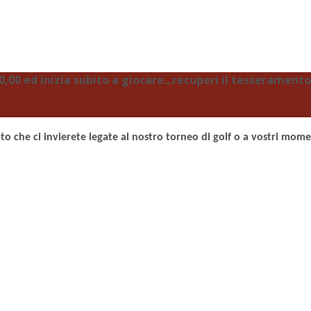
00 ed inizia subito a giocare...recuperi il tesseramento 
to che ci invierete legate al nostro torneo di golf o a vostri momen