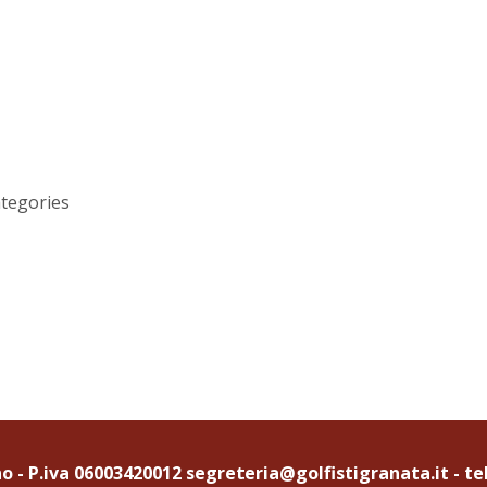
ategories
no - P.iva 06003420012 segreteria@golfistigranata.it - te